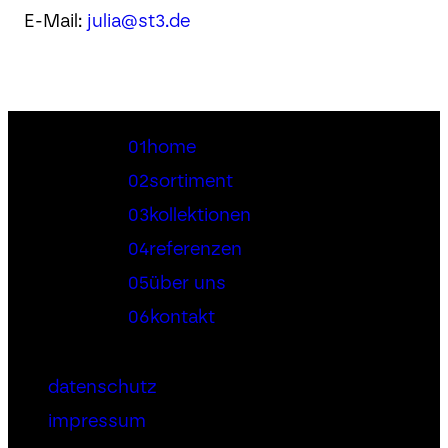
E-Mail:
julia@st3.de
01
home
02
sortiment
03
kollektionen
04
referenzen
05
über uns
06
kontakt
datenschutz
impressum